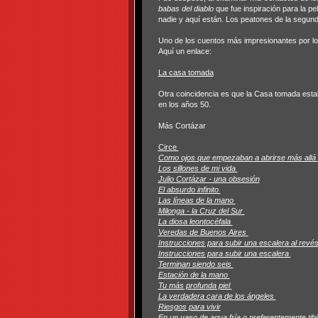
babas del diablo
que fue inspiración para la pe
nadie y aquí están. Los peatones de la segunda
Uno de los cuentos más impresionantes por lo
Aquí un enlace:
La casa tomada
Otra coincidencia es que la Casa tomada estab
en los años 50.
Más Cortázar
Circe
Como ojos que empezaban a abrirse más allá
Los sillones de mi vida
Julio Cortázar - una obsesión
El absurdo infinito
Las líneas de la mano
Milonga - la Cruz del Sur
La diosa leontocéfala
Veredas de Buenos Aires
Instrucciones para subir una escalera al revé
Instrucciones para subir una escalera
Terminan siendo seis
Estación de la mano
Tu más profunda piel
La verdadera cara de los ángeles
Riesgos para vivir
En un vaso de agua fría o preferentemente tib