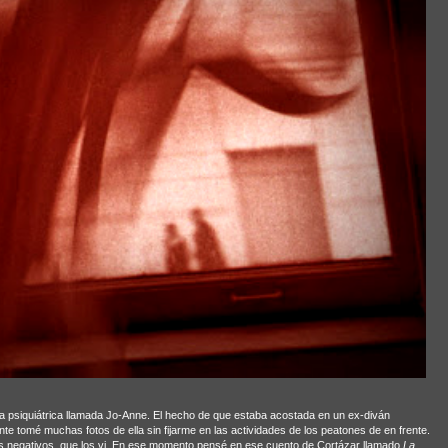
a psiquiátrica llamada Jo-Anne. El hecho de que estaba acostada en un ex-diván
nte tomé muchas fotos de ella sin fijarme en las actividades de los peatones de en frente.
s negativos, que los vi. En ese momento pensé en ese cuento de Cortázar llamado
La