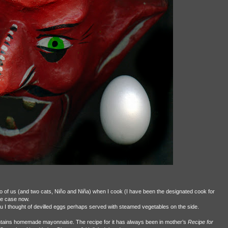
o of us (and two cats, Niño and Niña) when I cook (I have been the designated cook for
the case now.
u I thought of devilled eggs perhaps served with steamed vegetables on the side.
ontains homemade mayonnaise. The recipe for it has always been in mother’s
Recipe for