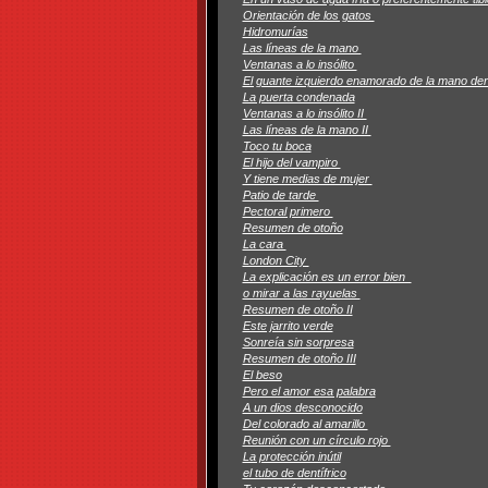
Orientación de los gatos
Hidromurías
Las líneas de la mano
Ventanas a lo insólito
El guante izquierdo enamorado de la mano d
La puerta condenada
Ventanas a lo insólito II
Las líneas de la mano II
Toco tu boca
El hijo del vampiro
Y tiene medias de mujer
Patio de tarde
Pectoral primero
Resumen de otoño
La cara
London City
La explicación es un error bien
o mirar a las rayuelas
Resumen de otoño II
Este jarrito verde
Sonreía sin sorpresa
Resumen de otoño III
El beso
Pero el amor esa palabra
A un dios desconocido
Del colorado al amarillo
Reunión con un círculo rojo
La protección inútil
el tubo de dentífrico