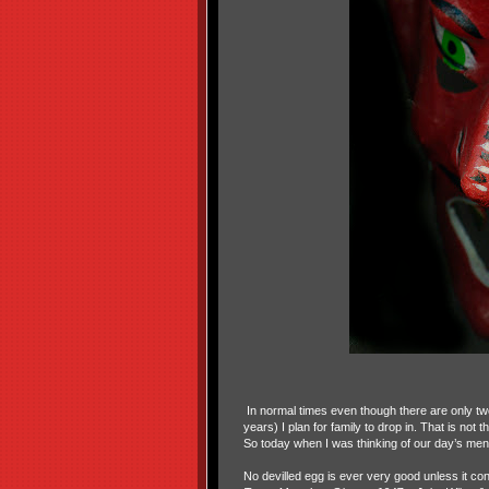
In normal times even though there are only tw
years) I plan for family to drop in. That is not 
So today when I was thinking of our day’s men
No devilled egg is ever very good unless it c