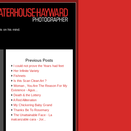
is on his mind.
Previous Posts
I could not prove the Years had feet
Her Infinite Variety
Fishnets
Is this Scan Clean Art ?
Woman , You Are The Reason For My
Existence - Agus...
Death & the Lottery
A Red Alliteration
My Chickering Baby Grand
Thanks Be To Rosemary
The Unattainable Face - La
inalcanzable cara - Jor...