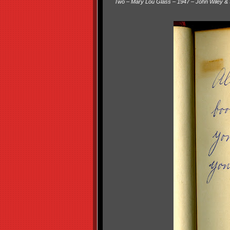
Two – Mary Lou Glass – 1947 – John Wiley & 