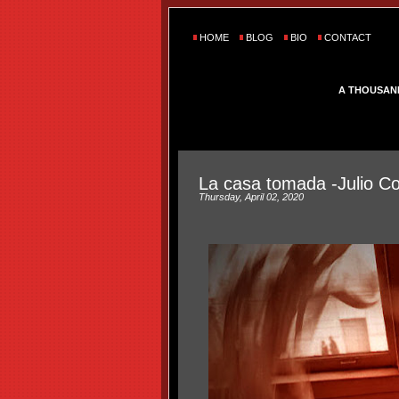
HOME
BLOG
BIO
CONTACT
A THOUSAN
La casa tomada -Julio Co
Thursday, April 02, 2020