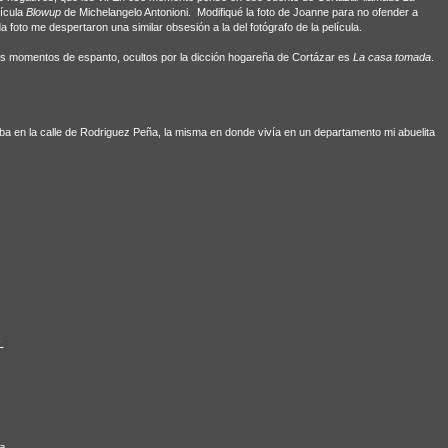
lícula
Blowup
de Michelangelo Antonioni.
Modifiqué la foto de Joanne para no ofender a
 foto me despertaron una similar obsesión a la del fotógrafo de la película.
s momentos de espanto, ocultos por la dicción hogareña de Cortázar es
La casa tomada
.
a en la calle de Rodriguez Peña, la misma en donde vivía en un departamento mi abuelita
s
ia