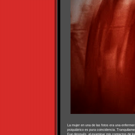
La mujer en una de las fotos era una enfermer
psiquiátrico es pura coincidencia. Tranquilame
Fue después, al examinar mis contactos de lo