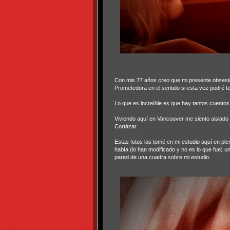
Con mis 77 años creo que mi presente obsesió
Prometedora en el sentido si esta vez podré t
Lo que es increíble es que hay tantos cuentos 
Viviendo aquí en Vancouver me siento aislado 
Cortázar.
Estas fotos las tomé en mi estudio aquí en pl
había (lo han modificado y no es lo que fue) un
pared de una cuadra sobre mi estudio.