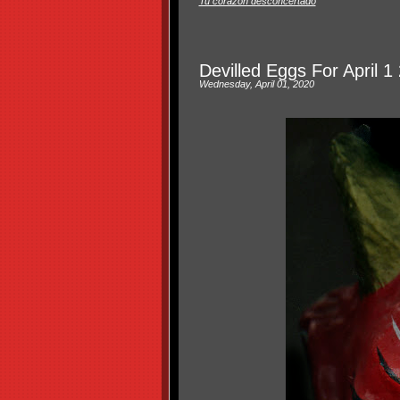
Tu corazón desconcertado
Devilled Eggs For April 1
Wednesday, April 01, 2020