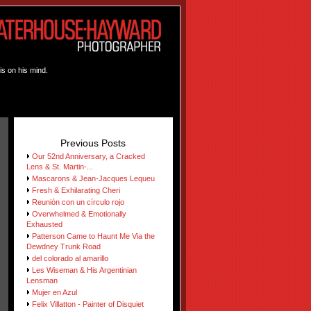
is on his mind.
Previous Posts
Our 52nd Anniversary, a Cracked
Lens & St. Martin-...
Mascarons & Jean-Jacques Lequeu
Fresh & Exhilarating Cheri
Reunión con un círculo rojo
Overwhelmed & Emotionally
Exhausted
Patterson Came to Haunt Me Via the
Dewdney Trunk Road
del colorado al amarillo
Les Wiseman & His Argentinian
Lensman
Mujer en Azul
Felix Villatton - Painter of Disquiet