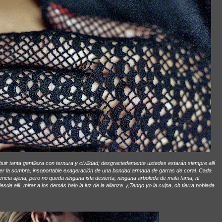
uir tanta gentileza con ternura y civilidad; desgraciadamente ustedes estarán siempre allí
ler la sombra, insoportable exageración de una bondad armada de garras de coral. Cada
cia ajena, pero no queda ninguna isla desierta, ninguna arboleda de mala fama, ni
esde allí, mirar a los demás bajo la luz de la alianza. ¿Tengo yo la culpa, oh tierra poblada