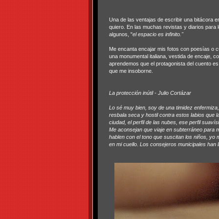
Una de las ventajas de escribir una bitácora en
quiero. En las muchas revistas y diarios para
algunos, "
el espacio es infinito."
Me encanta encajar mis fotos con poesías o cue
una monumental italiana, vestida de encaje, c
aprendemos que el protagonista del cuento es
que me insoborne.
La protección inútil - Julio Cortázar
Lo sé muy bien, soy de una timidez enfermiza, 
resbala seca y hostil contra estos labios que l
ciudad, el perfil de las nubes, ese perfil suaví
Me aconsejan que viaje en subterráneo para 
hablen con el tono que suscitan los niños, yo 
en mi cuello. Los consejeros municipales han l