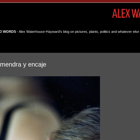
D WORDS
- Alex Waterhouse-Hayward's blog on pictures, plants, politics and whatever else 
almendra y encaje