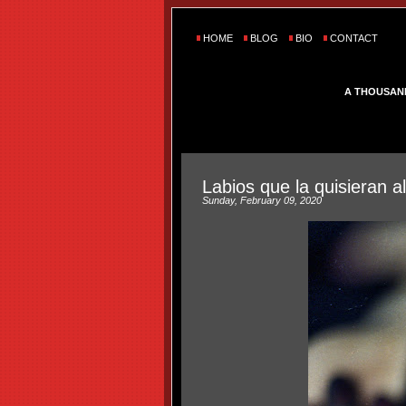
HOME
BLOG
BIO
CONTACT
A THOUSAN
Labios que la quisieran 
Sunday, February 09, 2020