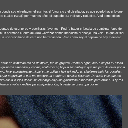
 donde soy el redactor, el escritor, el fotógrafo y el diseñador, es que puedo hacer lo que
 los cuales trabajé por muchos años el espacío era valioso y reducido. Aquí como dicen
ntos de escritores y escritoras favoritos. Podría haber crítica la de combinar fotos de
on un hermoso cuento de Julio Cortázar donde menciona el encaje una vez. De que al final
 un unicornio hace de ésta una barrabasada. Pero como soy el capitán no hay marinero
estar en el mundo me es de hierro, me es guijarro. Hasta el agua, casi siempre mi aliada,
a quisieran almendra y encaje; al atardecer, bajo la luz ambigua que me permite errar por la
simo, lacera brutalmente mi piel y me obliga a huir gritando, a refugiarme bajo los portales.
mayor seguridad, o que me compre un sombrero de alas flotantes. De nada vale que me
miro hacia lo lejos donde sin embargo hay una golondrina esperando para afilar sus tijeras
legado a votar créditos para mi protección, la gente se preocupa por mí.