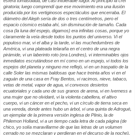
esfera tornasolada, de casi intolerable fulgor. Al principio la creí
giratoria; luego comprendí que ese movimiento era una ilusión
producida por los vertiginosos espectáculos que encerraba. El
diámetro del Aleph sería de dos o tres centímetros, pero el
espacio cósmico estaba ahí, sin disminución de tamaño. Cada
cosa (la luna del espejo, digamos) era infinitas cosas, porque yo
claramente la veía desde todos los puntos del universo. Vi el
populoso mar, vi el alba y la tarde, vi las muchedumbres de
América, vi una plateada telaraña en el centro de una negra
pirámide, vi un laberinto roto (era Londres), vi interminables ojos
inmediatos escrutándose en mí como en un espejo, vi todos los
espejos del planeta y ninguno me reflejó, vi en un traspatio de la
calle Soler las mismas baldosas que hace treinta años vi en el
zaguán de una casa en Fray Bentos, vi racimos, nieve, tabaco,
vetas de metal, vapor de agua, vi convexos desiertos
ecuatoriales y cada uno de sus granos de arena, vi en Iverness a
una mujer que no olvidaré, vi la violenta cabellera, el altivo
cuerpo, vi un cáncer en el pecho, vi un círculo de tierra seca en
una vereda, donde antes hubo un árbol, vi una quinta de Adrogué,
un ejemplar de la primera versión inglesa de Plinio, la de
Philemon Holland, vi a un tiempo cada letra de cada página (de
chico, yo solía maravillarme de que las letras de un volumen
cerrado no se mezclaran y perdieran en el decurso de la noche),