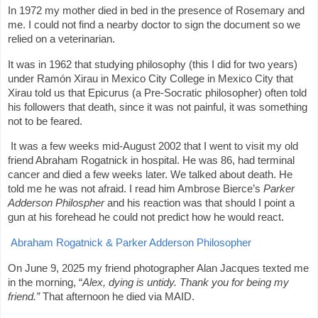
In 1972 my mother died in bed in the presence of Rosemary and
me. I could not find a nearby doctor to sign the document so we
relied on a veterinarian.
It was in 1962 that studying philosophy (this I did for two years)
under Ramón Xirau in Mexico City College in Mexico City that
Xirau told us that Epicurus (a Pre-Socratic philosopher) often told
his followers that death, since it was not painful, it was something
not to be feared.
It was a few weeks mid-August 2002 that I went to visit my old
friend Abraham Rogatnick in hospital. He was 86, had terminal
cancer and died a few weeks later. We talked about death. He
told me he was not afraid. I read him Ambrose Bierce’s
Parker
Adderson Philospher
and his reaction was that should I point a
gun at his forehead he could not predict how he would react.
Abraham Rogatnick & Parker Adderson Philosopher
On June 9, 2025 my friend photographer Alan Jacques texted me
in the morning, “
Alex, dying is untidy. Thank you for being my
friend.”
That afternoon he died via MAID.