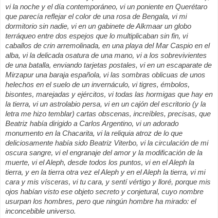
vi la noche y el día contemporáneo, vi un poniente en Querétaro
que parecía reflejar el color de una rosa de Bengala, vi mi
dormitorio sin nadie, vi en un gabinete de Alkmaar un globo
terráqueo entre dos espejos que lo multiplicaban sin fin, vi
caballos de crin arremolinada, en una playa del Mar Caspio en el
alba, vi la delicada osatura de una mano, vi a los sobrevivientes
de una batalla, enviando tarjetas postales, vi en un escaparate de
Mirzapur una baraja española, vi las sombras oblicuas de unos
helechos en el suelo de un invernáculo, vi tigres, émbolos,
bisontes, marejadas y ejércitos, vi todas las hormigas que hay en
la tierra, vi un astrolabio persa, vi en un cajón del escritorio (y la
letra me hizo temblar) cartas obscenas, increíbles, precisas, que
Beatriz había dirigido a Carlos Argentino, vi un adorado
monumento en la Chacarita, vi la reliquia atroz de lo que
deliciosamente había sido Beatriz Viterbo, vi la circulación de mi
oscura sangre, vi el engranaje del amor y la modificación de la
muerte, vi el Aleph, desde todos los puntos, vi en el Aleph la
tierra, y en la tierra otra vez el Aleph y en el Aleph la tierra, vi mi
cara y mis vísceras, vi tu cara, y sentí vértigo y lloré, porque mis
ojos habían visto ese objeto secreto y conjetural, cuyo nombre
usurpan los hombres, pero que ningún hombre ha mirado: el
inconcebible universo.