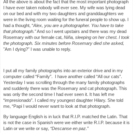
All the above is about the fact that the most important photograph
I have ever taken nobody will ever see. My wife was lying dead
on our bed and with my two daughters and granddaughters we
were in the living room waiting for the funeral people to show up. I
had a thought, “
Alex, you are a photographer. You have to take
that photograph.”
And so I went upstairs and there was my dead
Rosemary with our female cat,
Niña, sleeping on her chest. I took
the photograph. Six minutes before Rosemary died she asked,
"Am I dying?" I was unable to reply.
I put all my family photographs into an exterior drive and in my
computer called “Family”.
I have another called “All our cats”.
Yesterday I was scrolling through the many family photographs
and suddenly there was the Rosemary and cat photograph. This
was only the second time I had ever seen it. It has left me
“impresionado”. I called my youngest daughter Hilary. She told
me, “Papi I would never want to look at that photograph.
By language English is in luck that R.I.P. matched the Latin. That
is not the case in Spanish were we either write R.I.P. because it is
Latin or we write or say,
“Descanse en paz.”