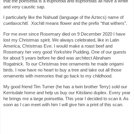
that the poinsettia is a euphorbia and euphorbias all have a white
and very caustic sap.
I particularly like the Nahuatl (language of the Aztecs) name of
cuetlaxochitl
.
Xochitl means flower and the prefix “that withers”.
For me ever since Rosemary died on 9 December 2020 I have
lost my Christmas spirit. We always celebrated, like in Latin
America, Christmas Eve. I would make a roast beef and
Rosemary her very good Yorkshire Pudding. One of our guests
for about 5 years before he died was architect Abraham
Rogatnick. To our Christmas tree ornaments he made origami
birds. I now have no heart to buy a tree and take out all those
ornaments with memories that go back to my childhood.
My good friend Tim Turner (he has a twin brother Terry) sold our
Kerrisdale home and help us buy our Kitsilano duplex. Every year
he brings me a large poinsettia. This year I decided to scan it. As
soon as I can meet with him I will give him a print of this scan.