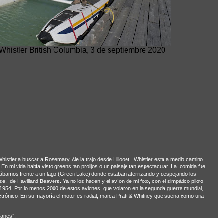
histler British Columbia, 3 de septiembre 2020
histler a buscar a Rosemary. Ale la trajo desde Lillooet . Whistler está a medio camino.
En mi vida había visto greens tan prolijos o un paisaje tan espectacular. La
comida fue
estábamos frente a un lago (Green Lake) donde estaban aterrizando y despejando los
nse,
de Havilland Beavers. Ya no los hacen y el avíon de mi foto, con el simpático piloto
954. Por lo menos 2000 de estos aviones, que volaron en la segunda guerra mundial,
trónico. En su mayoría el motor es radial, marca Pratt & Whitney que suena como una
lanes”.