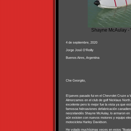
Shayne McAulay - W
4 de septiembre,
2020
Jorge José O’Reilly
Buenos Aires, Argentina
Che Georgito,
El jueves pasado fui en el Chevrolet Cruze a W
Almorzamos en el club de golf Nicklaus North. 
excelente pero lo mejor fue la vista ya que 
famosoa hidroaviones defabricación canadie
neozelandés Shayne McAulay, lo armaron en 1
aún existen con nuevos motores y equipo elec
motocicleta Harley Davidson.
He volado muchísimas veces en estos ”floatp