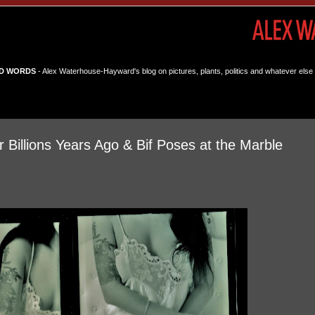
D WORDS
- Alex Waterhouse-Hayward's blog on pictures, plants, politics and whatever else 
 Billions Years Ago & Bif Poses at the Marble