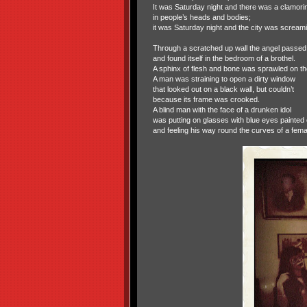
It was Saturday night and there was a clamori
in people’s heads and bodies;
it was Saturday night and the city was screami
Through a scratched up wall the angel passed
and found itself in the bedroom of a brothel.
A sphinx of flesh and bone was sprawled on th
A man was straining to open a dirty window
that looked out on a black wall, but couldn’t
because its frame was crooked.
A blind man with the face of a drunken idol
was putting on glasses with blue eyes painted 
and feeling his way round the curves of a fem