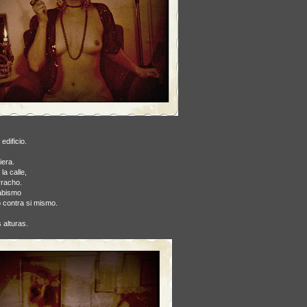
dificio.
iera.
la calle,
rracho.
 abismo
ó contra si mismo.
 alturas.