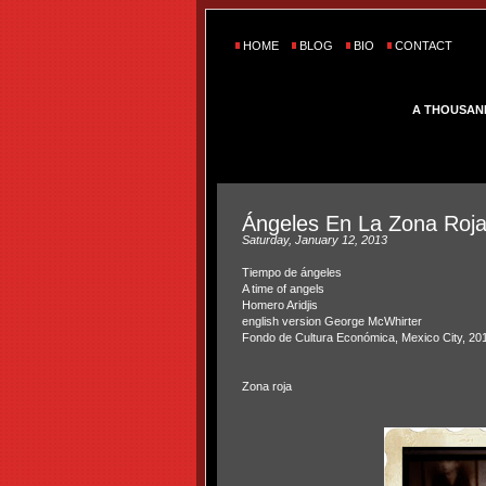
HOME
BLOG
BIO
CONTACT
A THOUSAN
Ángeles En La Zona Roj
Saturday, January 12, 2013
Tiempo de ángeles
A time of angels
Homero Aridjis
english version George McWhirter
Fondo de Cultura Económica, Mexico City, 20
Zona roja