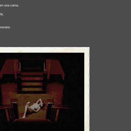
 en una cama.
la,
emenino
.