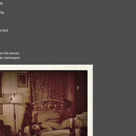
ng
ng.
e bed.
on the lenses
ale mannequin.