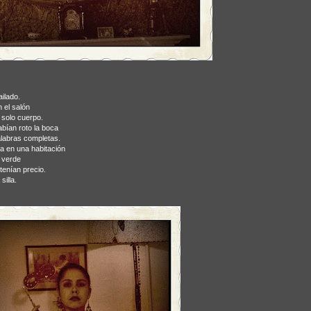
ilado.
 el salón
 solo cuerpo.
bían roto la boca
alabras completas.
a en una habitación
 verde
tenían precio.
silla.