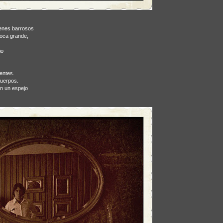
venes barrosos
boca grande,
io
entes.
cuerpos.
en un espejo