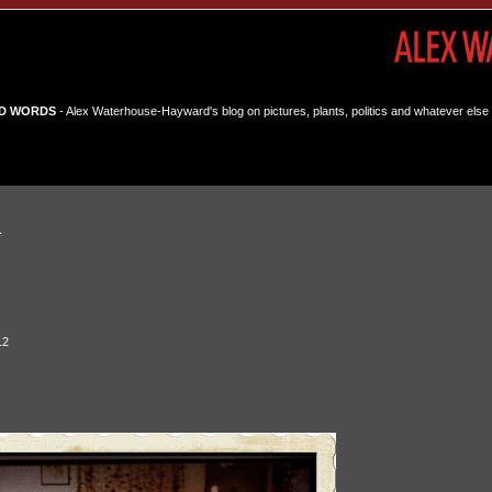
D WORDS
- Alex Waterhouse-Hayward's blog on pictures, plants, politics and whatever else 
a
12