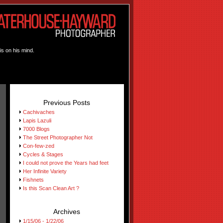
is on his mind.
Previous Posts
Cachivaches
Lapis Lazuli
7000 Blogs
The Street Photographer Not
Con-few-zed
Cycles & Stages
I could not prove the Years had feet
Her Infinite Variety
Fishnets
Is this Scan Clean Art ?
Archives
1/15/06 - 1/22/06