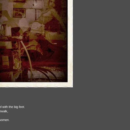
l with the big feet.
ewalk,
 women.