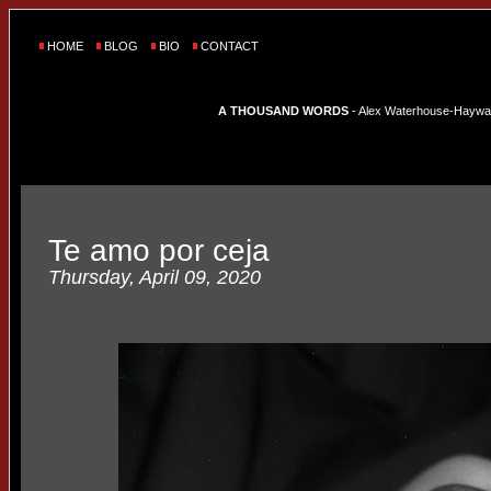
HOME
BLOG
BIO
CONTACT
A THOUSAND WORDS
- Alex Waterhouse-Hayward'
Te amo por ceja
Thursday, April 09, 2020