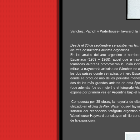
Sánchez, Patrich y Waterhouse-Hayward: la no
Desde el 20 de septiembre se exhiben en la m
los tres destacados artistas argentinos.
En los anales del arte argentino el nomb
Espartaco (1959 – 1968), aquel que a trav
temáticas diversas promovieron la unión indi
militar, la trayectoria artística de Sánchez s
los dos países donde se radica: primero Espa
donde se produce uno de los períodos menos c
dos de los más grandes artistas de esta époc
(que además fue su mujer) y el fotógrafo Al
expone por primera vez en Argentina bajo el n
Compuesta por 38 obras, la mayoría de ellas
utilizado en el blog de Alex Waterhouse-Hayw
solitario del reconocido fotógrafo argenti
Waterhouse-Hayward constituyen el hilo condu
de la exposición.