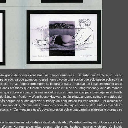
ndo grupo de obras expuestas: las fotoperformances.
Se sabe que frente a un hecho
r destacado, ya que actúa como testimonio vivo de una acción que sólo puede sobrevivir a
icular de las fotoperformances, la fotografía pasa a ocupar un lugar importante en el
ciones artísticas que fueron realizadas con el fin de ser fotografiadas y de esta manera
Klein que cubría el cuerpo de sus modelos con su famoso azul para que dejaran su huella
os de Sánchez, Patrich y Waterhouse-Hayward están pintadas como sujetos extraídos del
ás porque se puede apreciar el trabajo en conjunto de los tres artistas. Por ejemplo en
de sus modelos,
“Santosantas”
, también conocida bajo el nombre de “
Santas Conchitas”
,
agana, y “
Carmencita e Itzel
”, cuya impresión sobre una cartulina plateada le otorga tres
ás consciente en las fotografías individuales de Alex Waterhouse-Hayward. Con excepción
 Werner Herzog, todas ellas evocan diferentes hechos, lugares y objetos de índole