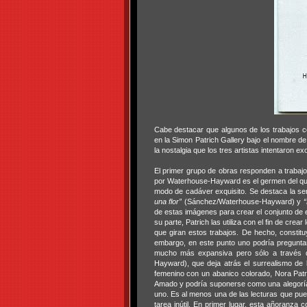
Cabe destacar que algunos de los trabajos c
en la Simon Patrich Gallery bajo el nombre de
la nostalgia que los tres artistas intentaron e
El primer grupo de obras responden a trabajos
por Waterhouse-Hayward es el germen del que
modo de cadáver exquisito. Se destaca la seri
una flor”
(Sánchez/Waterhouse-Hayward) y
“
de estas imágenes para crear el conjunto de
su parte, Patrich las utiliza con el fin de crea
que giran estos trabajos. De hecho, constituy
embargo, en este punto uno podría preguntar
mucho más expansiva pero sólo a través d
Hayward), que deja atrás el surrealismo de 
femenino con un abanico colorado, Nora Patri
Amado y podría suponerse como una alegoría e
uno. Es al menos una de las lecturas que pue
tarea inútil. En primer lugar, esta añoranza c