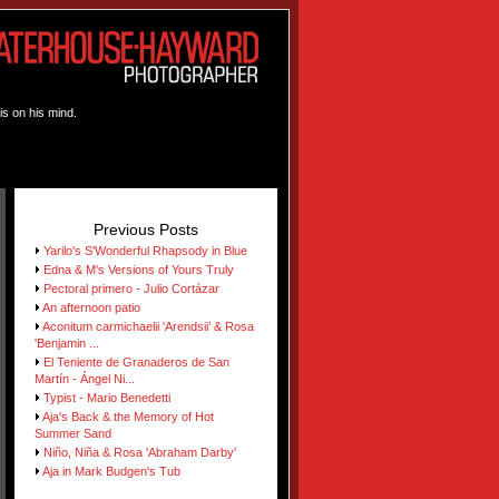
is on his mind.
Previous Posts
Yarilo's S'Wonderful Rhapsody in Blue
Edna & M's Versions of Yours Truly
Pectoral primero - Julio Cortázar
An afternoon patio
Aconitum carmichaelii 'Arendsii’ & Rosa
'Benjamin ...
El Teniente de Granaderos de San
Martín - Ángel Ni...
Typist - Mario Benedetti
Aja's Back & the Memory of Hot
Summer Sand
Niño, Niña & Rosa 'Abraham Darby'
Aja in Mark Budgen's Tub