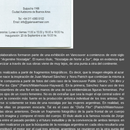
olaborativos formaron parte de una exhibición en Vancouver a comienzos de este siglo
 “
Argentine
Nostalgia”
. El nuevo título,
“Nostalgia de Norte a Sur”
, deja en evidencia que
xorcizar a través de sus obras viene de muy lejos, de una punta a otra del continente.
 realizados a partir de fragmentos fotográficos. Es decir, que la imagen elegida al azar
 nace la inspiración de Juan Manuel Sánchez y Nora Patrich que continúan la misma a
e compuesta a partir de fotos del cielo raso de la Vancouver Public Library: “
Un libro y
Por los Ojos”
(Patrich/Waterhouse-Hayward). En la primera, Sánchez hace uso de tres
 estambres de una flor en las manos de una de sus emblemáticas figuras femeninas. Por
r los ojos de un rostro femenino. No es de extrañar que sea la mujer el eje central sobre el
e la conexión más fuerte en la producción artística individual de los tres artistas. Sin
se si solamente se trata de una nostalgia por las mujeres argentinas. En realidad, es
e ellas se proponen evocarla. Tal es el caso de “
Doña Flor”
(Patrich/Waterhouse-
las obras anteriores. Desde un fragmento fotográfico de la parte frontal de un cuerpo
ch imagina y compone el resto del cuerpo. El título alude a la famosa novela de Jorge
ntre el pasado perdido y el futuro ineludible y de la convivencia de ambos tiempos en
den realizarse ya que la búsqueda de la nostalgia argentina en cada obra resultaría una
onstituyó el motor por el cual tres artistas argentinos se reunieron en la otra punta del