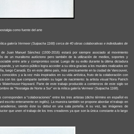
stalgia como fuente del arte
ítica galería Vermeer (Suipacha 1168) cerca de 40 obras colaborativas e individuales de
re de Juan Manuel Sánchez (1930-2016) estará por siempre asociado al movimiento
és de un muralismo autóctono pero también de la utilización de medios, soportes y
sociable entre arte y compromiso social. Luego de su exilio durante la última dictadura
e expande, y un nuevo público logra acceder a su obra gracias a los murales realizados en
ña, luego Canadá. Es en este último país, más precisamente en la ciudad de Vancouver,
onocidos y a la vez más inspirados en su vida artística, fruto de la colaboración con
a con los que comparte también su lugar de nacimiento: la artista visual Nora Patrich
ex Waterhouse-Hayward. Parte de este trabajo producido a comienzos de este siglo se
ombre de “Nostalgia de Norte a Sur” en la mítica galería Vermeer (Suipacha 1168).
 corresponden a “colaboraciones” entre los tres artistas (dicho término en español es
ard escrito enteramente en inglés). La muestra también se propone abordar el trabajo en
no-canadiense, siendo éste su debut en una sala porteña. A su vez, las imágenes de
ctor que unen el trabajo de los tres creadores ya que son la única constante a lo largo