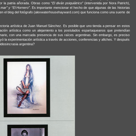
r la patria añorada. Obras como “
El diván psiquiátrico”
(intervenida por Nora Patrich),
 mar” y “El Hornero”
. Es importante mencionar el hecho de que algunas de las historias
 en el blog del fotógrafo (alexwaterhousehayward.com) que funciona como una suerte de
ectoria artística de Juan Manuel Sánchez. Es posible que uno tienda a pensar en estos
ntación artística como un alejamiento a los postulados espartaqueanos que pretendían
onario, con una marcada presencia de sus raíces argentinas. Sin embargo, es preciso
ó la experimentación artística a través de acciones, conferencias y afiches. Y después
idiosincrasia argentina?