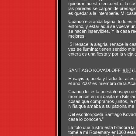
quiebran nuestro encuentro, la c
las paredes se cargan de presagios
es quedar a la intemperie. Mi cas
Cuando ella anda lejana, todo es l
entorno, y estar aquí se vuelve un
se hacen inservibles. Y la casa re
mejores.
Si renace la alegría, renace la ca
vez se ilumina: tienen sentido mis
entera es una fiesta y por la vieja
SANTIAGO KOVADLOFF
🇦🇷
(1
Ensayista, poeta y traductor al e
el año 2002 es miembro de la Aca
Cuando leí esta poesía/ensayo de
momentos en mi casita en Kitsila
cosas que compramos juntos, la m
Niña que amaba a su patrona me i
Del escritor/poeta Santiago Kovadl
casa lo conocen.”
La foto que ilustra esta bitácora l
tomé a mi Rosemary en1969 está 