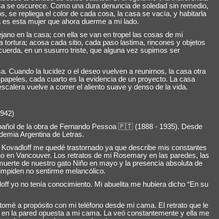
asa se oscurece. Como una dura denuncia de soledad sin remedio,
, se repliega el color de cada cosa, la casa se vacía, y habitarla
a es esta mujer que ahora duerme a mi lado.
ejano en la casa; con ella se van en tropel las cosas de mi
a tortura; acosa cada sitio, cada paso lastima, rincones y objetos
cuerda, en un susurro triste, que alguna vez supimos ser
sa. Cuando la lucidez o el deseo vuelven a reunirnos, la casa otra
 papeles, cada cuarto es la evidencia de un proyecto. La casa
 escalera vuelve a correr el aliento suave y denso de la vida.
942)
spañol de la obra de Fernando Pessoa
🇵🇹
(1888 - 1935). Desde
demia Argentina de Letras.
 Kovadloff me quedé trastornado ya que describe mis constantes
no en Vancouver. Los retratos de mi Rosemary en las paredes, las
uerte de nuestro gato Niño en mayo y la presencia absoluta de
mpiden no sentirme melancólico.
off yo no tenía conocimiento. Mi abuelita me hubiera dicho “En su
a tomé a propósito con mi teléfono desde mi cama. El retrato que le
en la pared opuesta a mi cama. La veó constantemente y ella me