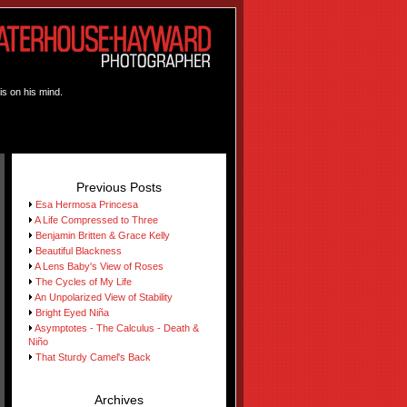
is on his mind.
Previous Posts
Esa Hermosa Princesa
A Life Compressed to Three
Benjamin Britten & Grace Kelly
Beautiful Blackness
A Lens Baby's View of Roses
The Cycles of My Life
An Unpolarized View of Stability
Bright Eyed Niña
Asymptotes - The Calculus - Death &
Niño
That Sturdy Camel's Back
Archives