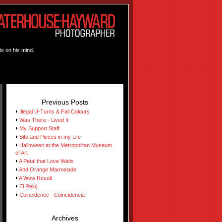
is on his mind.
Previous Posts
Illegal U-Turns & Fall Colours
Was There - Lived It
My Support Staff
Bits and Pieces in my Life
Halloween at the Metropolitan Museum
of Art
A Petal that Love Waits
And Orange Marmelade
A Wow Result
El Reloj
Coincidence - Coincidencia
Archives