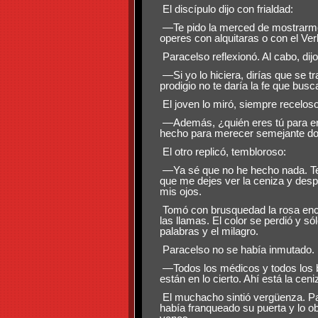
El discípulo dijo con frialdad:
—Te pido la merced de mostrarme 
operes con alquitaras o con el Ver
Paracelso reflexionó. Al cabo, dijo
—Si yo lo hiciera, dirías que se t
prodigio no te daría la fe que busc
El joven lo miró, siempre receloso.
—Además, ¿quién eres tú para ent
hecho para merecer semejante d
El otro replicó, tembloroso:
—Ya sé que no he hecho nada. Te
que me dejes ver la ceniza y desp
mis ojos.
Tomó con brusquedad la rosa encar
las llamas. El color se perdió y só
palabras y el milagro.
Paracelso no se había inmutado. D
—Todos los médicos y todos los b
están en lo cierto. Ahí está la ceni
El muchacho sintió vergüenza. Para
había franqueado su puerta y lo 