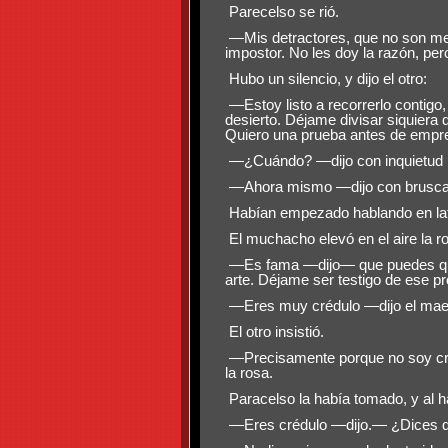
Parecelso se rió.
—Mis detractores, que no son me
impostor. No les doy la razón, pe
Hubo un silencio, y dijo el otro:
—Estoy listo a recorrerlo conti
desierto. Déjame divisar siquiera d
Quiero una prueba antes de empre
—¿Cuándo? —dijo con inquietud 
—Ahora mismo —dijo con brusca d
Habían empezado hablando en latí
El muchacho elevó en el aire la r
—Es fama —dijo— que puedes quema
arte. Déjame ser testigo de ese pr
—Eres muy crédulo —dijo el maest
El otro insistió.
—Precisamente porque no soy crédu
la rosa.
Paracelso la había tomado, y al ha
—Eres crédulo —dijo.— ¿Dices qu