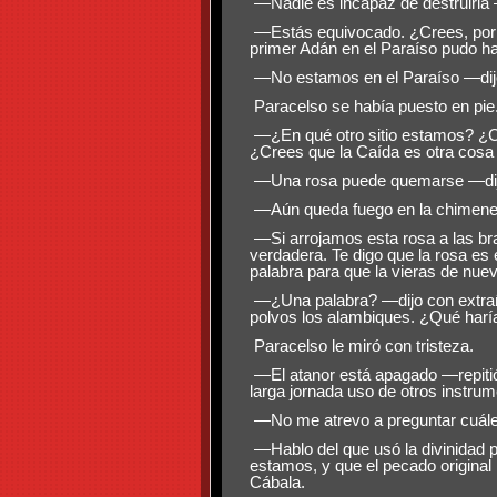
—Nadie es incapaz de destruirla —
—Estás equivocado. ¿Crees, por v
primer Adán en el Paraíso pudo hab
—No estamos en el Paraíso —dijo 
Paracelso se había puesto en pie
—¿En qué otro sitio estamos? ¿Cre
¿Crees que la Caída es otra cosa
—Una rosa puede quemarse —dijo 
—Aún queda fuego en la chimene
—Si arrojamos esta rosa a las br
verdadera. Te digo que la rosa es
palabra para que la vieras de nuev
—¿Una palabra? —dijo con extrañe
polvos los alambiques. ¿Qué harí
Paracelso le miró con tristeza.
—El atanor está apagado —repitió
larga jornada uso de otros instrum
—No me atrevo a preguntar cuáles
—Hablo del que usó la divinidad par
estamos, y que el pecado original 
Cábala.