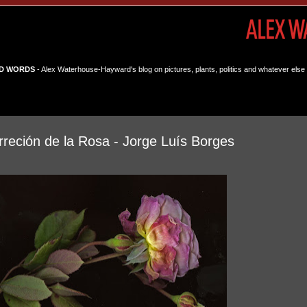
D WORDS
- Alex Waterhouse-Hayward's blog on pictures, plants, politics and whatever else 
urreción de la Rosa - Jorge Luís Borges