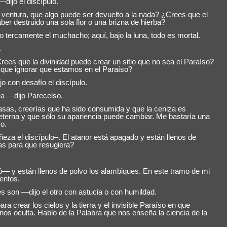
dijo el discípulo.
entura, que algo puede ser devuelto a la nada? ¿Crees que el
er destruido una sola flor o una brizna de hierba?
tercamente el muchacho; aquí, bajo la luna, todo es mortal.
.
es que la divinidad puede crear un sitio que no sea el Paraíso?
 que ignorar que estamos en el Paraíso?
con desafío el discípulo.
a —dijo Parecelso.
asas, creerías que ha sido consumida y que la ceniza es
 eterna y que sólo su apariencia puede cambiar. Me bastaría una
o.
za el discípulo–. El atanor está apagado y están llenos de
as para que resugiera?
— y están llenos de polvo los alambiques. En este tramo de mi
entos.
 son —dijo el otro con astucia o con humildad.
a crear los cielos y la tierra y el invisible Paraíso en que
nos oculta. Hablo de la Palabra que nos enseña la ciencia de la