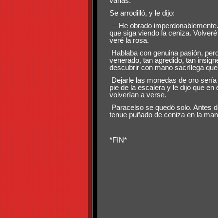
vanas.
Se arrodilló, y le dijo:
—He obrado imperdonablemente. Me
que siga viendo la ceniza. Volveré
veré la rosa.
Hablaba con genuina pasión, pero e
venerado, tan agredido, tan insig
descubrir con mano sacrílega que
Dejarle las monedas de oro sería 
pie de la escalera y le dijo que 
volverían a verse.
Paracelso se quedó solo. Antes de 
tenue puñado de ceniza en la man
*FIN*