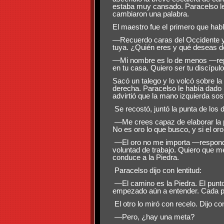
estaba muy cansado. Paracelso le 
cambiaron una palabra.
El maestro fue el primero que habl
—Recuerdo caras del Occidente y 
tuya. ¿Quién eres y qué deseas d
—Mi nombre es lo de menos —repli
en tu casa. Quiero ser tu discípulo
Sacó un talego y lo volcó sobre 
derecha. Paracelso le había dado 
advirtió que la mano izquierda sost
Se recostó, juntó la punta de los d
—Me crees capaz de elaborar la p
No es oro lo que busco, y si el or
—El oro no me importa —respondi
voluntad de trabajo. Quiero que me
conduce a la Piedra.
Paracelso dijo con lentitud:
—El camino es la Piedra. El punto 
empezado aún a entender. Cada p
El otro lo miró con recelo. Dijo con
—Pero, ¿hay una meta?