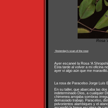
Rosa
'
Yesterday's scan of the rose
Ayer escaneé la Rosa ‘A Shropshire
Esta tarde al volver a mi oficina 
ayer vi algo aún que me maravilló.
La rosa de Paracelso Jorge Luís 
En su taller, que abarcaba las dos
indeterminado Dios, a cualquier Di
chimenea arrojaba sombras irregul
demasiado trabajo. Paracelso, distr
polvorientos alambiques y el atano
ascendió la breve escalera de car