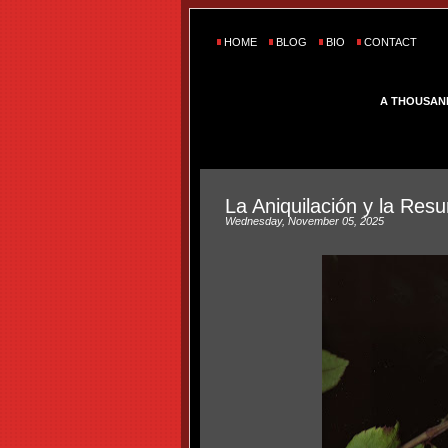
HOME
BLOG
BIO
CONTACT
A THOUSAN
La Aniquilación y la Res
Wednesday, November 05, 2025