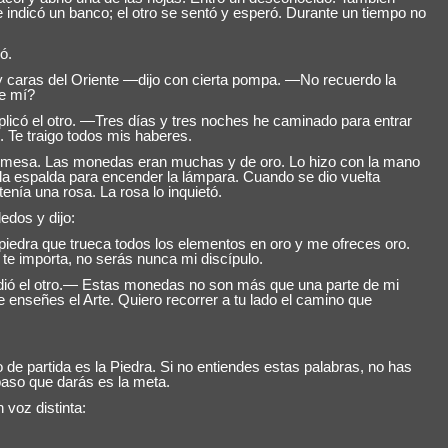
indicó un banco; el otro se sentó y esperó. Durante un tiempo no
ó.
caras del Oriente —dijo con cierta pompa. —No recuerdo la
e mí?
có el otro. —Tres días y tres noches he caminado para entrar
. Te traigo todos mis haberes.
la mesa. Las monedas eran muchas y de oro. Lo hizo con la mano
la espalda para encender la lámpara. Cuando se dio vuelta
enía una rosa. La rosa lo inquietó.
edos y dijo:
iedra que trueca todos los elementos en oro y me ofreces oro.
o te importa, no serás nunca mi discípulo.
ó el otro.— Estas monedas no son más que una parte de mi
 enseñes el Arte. Quiero recorrer a tu lado el camino que
de partida es la Piedra. Si no entiendes estas palabras, no has
aso que darás es la meta.
 voz distinta: