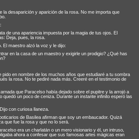
la desaparición y aparición de la rosa. No me importa que
bo.
:
rata de una apariencia impuesta por la magia de tus ojos. El
as: Deja, pues, la rosa.
 El maestro alzó la voz y le dijo:
rar en la casa de un maestro y exigirle un prodigio? ¿Qué has
on?
 pido en nombre de los muchos años que estudiaré a tu sombra
ués la rosa. No te pediré nada más. Creeré en el testimonio de
nada que Paracelso había dejado sobre el pupitre y la arrojó a
lo quedó un poco de ceniza. Durante un instante infinito esperó las
ijo con curiosa llaneza.
oticarios de Basilea afirman que soy un embaucador. Quizá
za que fue la rosa y que no lo será.
celso era un charlatán o un mero visionario y él, un intruso,
obligaba ahora a confesar que sus famosas artes mágicas eran