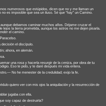
nos numerosos que estúpidos, dicen que no y me llaman un
ro no es imposible que sea un iluso. Sé que “hay” un Camino.
go, aunque debamos caminar muchos años. Déjame cruzar el
e lejos la tierra prometida, aunque los astros no me dejen pisarla.
nder el camino.
Paracelso.
ecisión el discípulo.
n; ahora, en alemán.
osa.
r una rosa y hacerla resurgir de la ceniza, por obra de tu
odigio. Eso te pido, y te daré después mi vida entera.
ro.— No he menester de la credulidad; exijo la fe.
lo quiero ver con mis ojos la aniquilación y la resurrección de
blar jugaba con ella.
e soy capaz de destruirla?