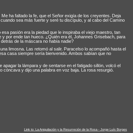
 ha faltado la fe, que el Señor exigía de los creyentes. Deja
 cuando sea más fuerte y seré tu discípulo, y al cabo del Camino
sa pasión era la piedad que le inspiraba el viejo maestro, tan
ne y por ende tan hueco. ¿Quién era él, Johannes Grisebach, para
 detrás de la máscara no había nadie?
una limosna. Las retomó al salir. Paracelso lo acompañó hasta el
en esa casa siempre sería bienvenido. Ambos sabían que no
apagar la lámpara y de sentarse en el fatigado sillón, volcó el
o cóncava y dijo una palabra en voz baja.
La rosa resurgió.
Link to: La Aniquilación y la Resurreción de la Rosa - Jorge Luís Borges