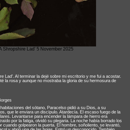
A Shropshire Lad' 5 November 2025
 Lad’. Al terminar la dejé sobre mi escritorio y me fui a acostar.
noté la rosa y aunque no mostraba la gloria de su hermosura de
Borges
 habitaciones del sótano, Paracelso pidió a su Dios, a su
os, que le enviara un discípulo. Atardecía. El escaso fuego de la
ares. Levantarse para encender la lámpara de hierro era
aído por la fatiga, olvidó su plegaria. La noche había borrado los
r cuando golpearon la puerta. El hombre, soñoliento, se levantó,
acol y abrió una de las hojas. Entró un desconocido. También